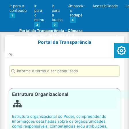
Ir para o
Ir
Ir
A+
Ir para
A-
Acessibilidade
L
conteúdo
para
para
o
o
a
rodapé
1
menu
busca
4
2
3
Portal da Transparência - Câmara
Municipal de Monte Azul
Portal da Transparência
Estrutura Organizacional
Estrutura organizacional do Poder, compreendendo
informações detalhadas sobre os órgãos/unidades,
como responsáveis, competências e/ou atribuições,