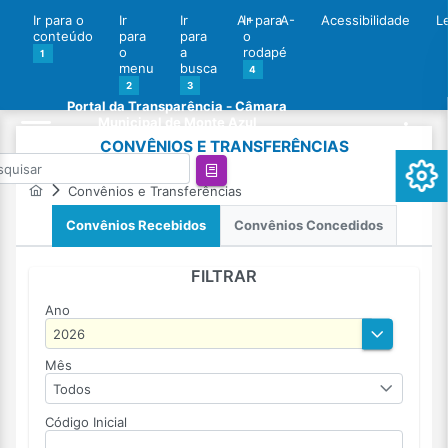
Ir para o
Ir
Ir
A+
Ir para
A-
Acessibilidade
L
conteúdo
para
para
o
o
a
rodapé
1
menu
busca
4
2
3
Portal da Transparência - Câmara
Municipal de Monte Azul
CONVÊNIOS E TRANSFERÊNCIAS
Convênios e Transferências
Convênios Recebidos
Convênios Concedidos
FILTRAR
Ano
Mês
Todos
Código Inicial