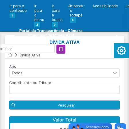
Ir para o
Ir
Ir
A+
Ir para
A-
Acessibilidade
L
conteúdo
para
para
o
o
a
rodapé
1
menu
busca
4
2
3
Portal da Transparência - Câmara
Municipal de Monte Azul
DÍVIDA ATIVA
Dívida Ativa
Ano
Todos
Contribuinte ou Tributo
Pesquisar
Valor Total