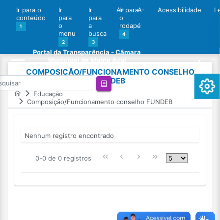
Ir para o
Ir
Ir
A+
Ir para
A-
Acessibilidade
L
conteúdo
para
para
o
o
a
rodapé
1
menu
busca
4
2
3
Portal da Transparência - Câmara
Municipal de Monte Azul
COMPOSIÇÃO/FUNCIONAMENTO CONSELHO
FUNDEB
Educação
Composição/Funcionamento conselho FUNDEB
Nenhum registro encontrado
0-0 de 0 registros