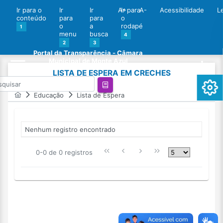
Ir para o
Ir
Ir
A+
Ir para
A-
Acessibilidade
L
conteúdo
para
para
o
o
a
rodapé
1
menu
busca
4
2
3
Portal da Transparência - Câmara
Municipal de Monte Azul
LISTA DE ESPERA EM CRECHES
Educação
Lista de Espera
Nenhum registro encontrado
0-0 de 0 registros