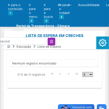
Ir para o
Ir
Ir
A+
Ir para
A-
Acessibilidade
L
conteúdo
para
para
o
o
a
rodapé
1
menu
busca
4
2
3
Portal da Transparência - Câmara
Municipal de Monte Azul
LISTA DE ESPERA EM CRECHES
Educação
Lista de Espera
Nenhum registro encontrado
0-0 de 0 registros