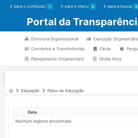
Ir para o conteúdo
Ir para o menu
Ir para a busca
1
2
3
Portal da Transparênc
Estrutura Organizacional
Execução Orçamentári
Convênios e Transferências
Obras
Pergu
Planejamento Orçamentário
Dívida Ativa
Educação
Plano de Educação
Data
Nenhum registro encontrado