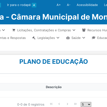
Ir para o rodapé
A+
A-
Acessibilidade
L
4
ia - Câmara Municipal de Mon
a
Licitações, Contratações e Compras
Recursos H
ntas e Respostas
Legislações
Saúde
Educa
PLANO DE EDUCAÇÃO
Descrição
0-0 de 0 registros