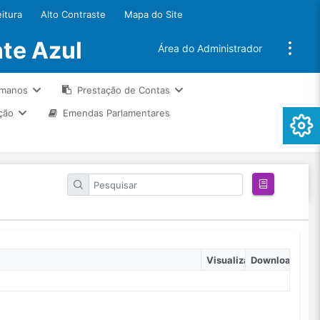
eitura
Alto Contraste
Mapa do Site
te Azul
Área do Administrador
umanos
Prestação de Contas
ção
Emendas Parlamentares
Visualizar
Download