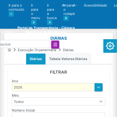
Ir para o
Ir
Ir
A+
Ir para
A-
Acessibilidade
L
conteúdo
para
para
o
o
a
rodapé
1
menu
busca
4
2
3
Portal da Transparência - Câmara
Municipal de Monte Azul
DIÁRIAS
Execução Orçamentária
Diárias
Diárias
Tabela Valores Diárias
FILTRAR
Ano
Mês
Todos
Número Inicial