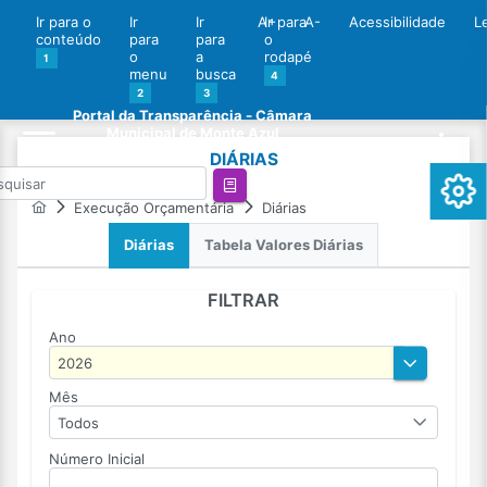
Ir para o
Ir
Ir
A+
Ir para
A-
Acessibilidade
L
conteúdo
para
para
o
o
a
rodapé
1
menu
busca
4
2
3
Portal da Transparência - Câmara
Municipal de Monte Azul
DIÁRIAS
Execução Orçamentária
Diárias
Diárias
Tabela Valores Diárias
FILTRAR
Ano
Mês
Todos
Número Inicial