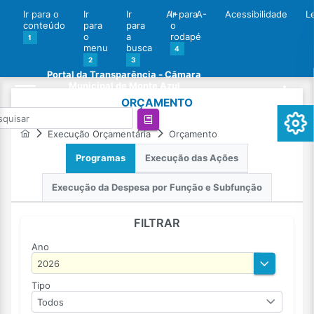
Ir para o
Ir
Ir
A+
Ir para
A-
Acessibilidade
L
conteúdo
para
para
o
o
a
rodapé
1
menu
busca
4
2
3
Portal da Transparência - Câmara
Municipal de Monte Azul
ORÇAMENTO
Execução Orçamentária
Orçamento
Programas
Execução das Ações
Execução da Despesa por Função e Subfunção
FILTRAR
Ano
Tipo
Todos