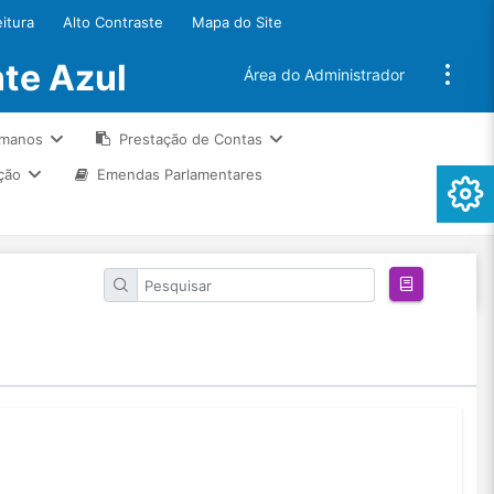
eitura
Alto Contraste
Mapa do Site
te Azul
Área do Administrador
umanos
Prestação de Contas
ção
Emendas Parlamentares