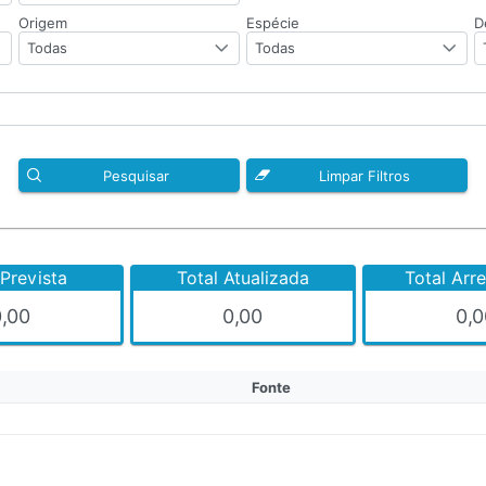
Origem
Espécie
D
Todas
Todas
Pesquisar
Limpar Filtros
 Prevista
Total Atualizada
Total Arr
0,00
0,00
0,0
Fonte