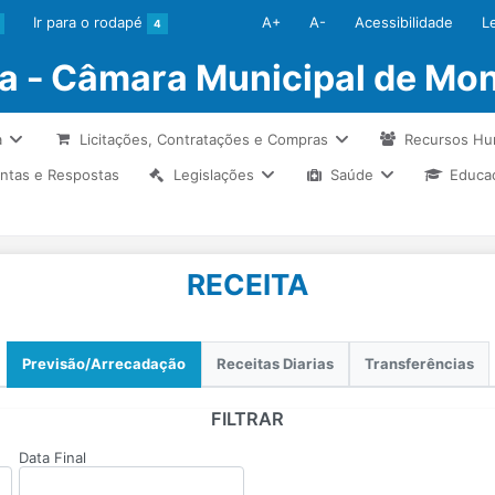
Ir para o rodapé
A+
A-
Acessibilidade
L
4
ia - Câmara Municipal de Mon
a
Licitações, Contratações e Compras
Recursos H
ntas e Respostas
Legislações
Saúde
Educa
RECEITA
Previsão/Arrecadação
Receitas Diarias
Transferências
FILTRAR
Data Final