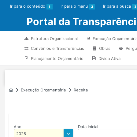
Ir para o conteúdo
Ir para o menu
Ir para a busca
1
2
3
Portal da Transparênc
Estrutura Organizacional
Execução Orçamentári
Convênios e Transferências
Obras
Pergu
Planejamento Orçamentário
Dívida Ativa
Execução Orçamentária
Receita
Ano
Data Inicial