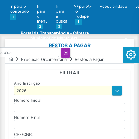
Ir para o
Ir
Ir
A+
Ir para
A-
Acessibilidade
L
conteúdo
para
para
o
o
a
rodapé
1
menu
busca
4
2
3
Portal da Transparência - Câmara
Municipal de Monte Azul
RESTOS A PAGAR
Execução Orçamentária
Restos a Pagar
FILTRAR
Ano Inscrição
Número Inicial
Número Final
CPF/CNPJ