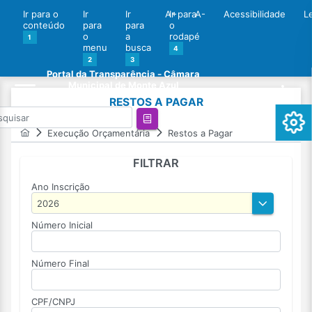
Ir para o
Ir
Ir
A+
Ir para
A-
Acessibilidade
L
conteúdo
para
para
o
o
a
rodapé
1
menu
busca
4
2
3
Portal da Transparência - Câmara
Municipal de Monte Azul
RESTOS A PAGAR
Execução Orçamentária
Restos a Pagar
FILTRAR
Ano Inscrição
Número Inicial
Número Final
CPF/CNPJ