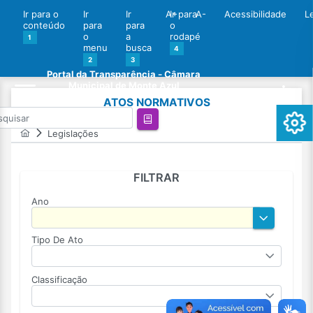
Ir para o
Ir
Ir
A+
Ir para
A-
Acessibilidade
L
conteúdo
para
para
o
o
a
rodapé
1
menu
busca
4
2
3
Portal da Transparência - Câmara
Municipal de Monte Azul
ATOS NORMATIVOS
Legislações
FILTRAR
Ano
Tipo De Ato
Classificação