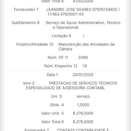
Valor Total 6
4.050,0000
Fornecedor 7
LEANDRO JOSE SOARES 07505134620 /
17.463.479/0001-03
SubElemento 8
Serviço de Apoio Administrativo, Técnico
e Operacional
Licitação 9
/
Projeto/Atividade 10
Manutenção das Atividades da
Câmara
Núm. OF 11
2068
Núm. Empenho 12
19
Data 1
20/01/2025
Item 2
PRESTACAO DE SERVICOS TECNICOS
ESPECIALIZADO DE ASSESSORIA CONTABIL
Uni. 3
serviço
Qtde. 4
1,0000
Valor Unit. 5
8.276,0000
Valor Total 6
8.276,0000
Fornecedor 7
CONTASS CONTABILIDADE E