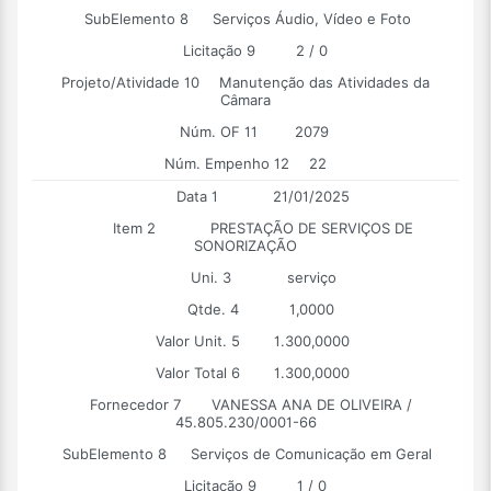
SubElemento 8
Serviços Áudio, Vídeo e Foto
Licitação 9
2 / 0
Projeto/Atividade 10
Manutenção das Atividades da
Câmara
Núm. OF 11
2079
Núm. Empenho 12
22
Data 1
21/01/2025
Item 2
PRESTAÇÃO DE SERVIÇOS DE
SONORIZAÇÃO
Uni. 3
serviço
Qtde. 4
1,0000
Valor Unit. 5
1.300,0000
Valor Total 6
1.300,0000
Fornecedor 7
VANESSA ANA DE OLIVEIRA /
45.805.230/0001-66
SubElemento 8
Serviços de Comunicação em Geral
Licitação 9
1 / 0