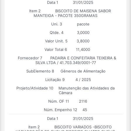
Data 1
31/01/2025
Item 2
BISCOITO DE MAISENA SABOR
MANTEIGA - PACOTE 350GRAMAS
Uni. 3
pacote
Qtde. 4
3,0000
Valor Unit. 5
3,8000
Valor Total 6
11,4000
Fornecedor 7
PADARIA E CONFEITARIA TEIXEIRA &
SILVA LTDA / 41.703.349/0001-77
SubElemento 8
Gêneros de Alimentação
Licitação 9
4 / 2025
Projeto/Atividade 10
Manutenção das Atividades da
Câmara
Núm. OF 11
2116
Núm. Empenho 12
45
Data 1
31/01/2025
Item 2
BISCOITO VARIADOS -BISCOITO