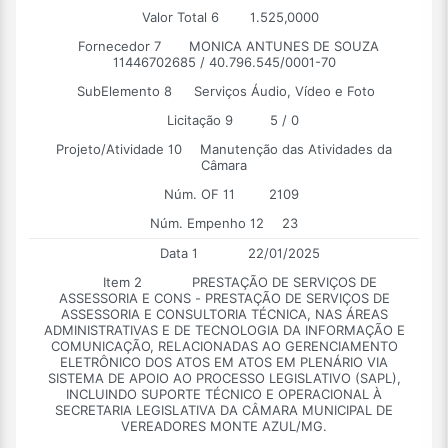
Valor Total 6
1.525,0000
Fornecedor 7
MONICA ANTUNES DE SOUZA
11446702685 / 40.796.545/0001-70
SubElemento 8
Serviços Áudio, Vídeo e Foto
Licitação 9
5 / 0
Projeto/Atividade 10
Manutenção das Atividades da
Câmara
Núm. OF 11
2109
Núm. Empenho 12
23
Data 1
22/01/2025
Item 2
PRESTAÇÃO DE SERVIÇOS DE
ASSESSORIA E CONS - PRESTAÇÃO DE SERVIÇOS DE
ASSESSORIA E CONSULTORIA TÉCNICA, NAS ÁREAS
ADMINISTRATIVAS E DE TECNOLOGIA DA INFORMAÇÃO E
COMUNICAÇÃO, RELACIONADAS AO GERENCIAMENTO
ELETRÔNICO DOS ATOS EM ATOS EM PLENÁRIO VIA
SISTEMA DE APOIO AO PROCESSO LEGISLATIVO (SAPL),
INCLUINDO SUPORTE TÉCNICO E OPERACIONAL À
SECRETARIA LEGISLATIVA DA CÂMARA MUNICIPAL DE
VEREADORES MONTE AZUL/MG.