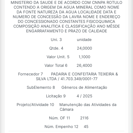
MINISTERIO DA SAUDE E DE ACORDO COM CNNPA ROTULO
CONTENDO A ORIGEM DA AGUA MINERAL COMO NOME
DA FONTE NATUREZA DA AGUA LOCALIDADE DATA E
NUMERO DE CONCESSÃO DA LAVRA NOME E ENDEREÇO
DO CONCESSIONADO CONSTANTES FISICOQUIMICA
COMPOSIÇÃO ANALITICA E CLASSIFICAÇÃO ANO MÊSDE
ENGARRAFAMENTO E PRAZO DE CALIDADE
Uni. 3
unidade
Qtde. 4
24,0000
Valor Unit. 5
1,1000
Valor Total 6
26,4000
Fornecedor 7
PADARIA E CONFEITARIA TEIXEIRA &
SILVA LTDA / 41.703.349/0001-77
SubElemento 8
Gêneros de Alimentação
Licitação 9
4 / 2025
Projeto/Atividade 10
Manutenção das Atividades da
Câmara
Núm. OF 11
2116
Núm. Empenho 12
45