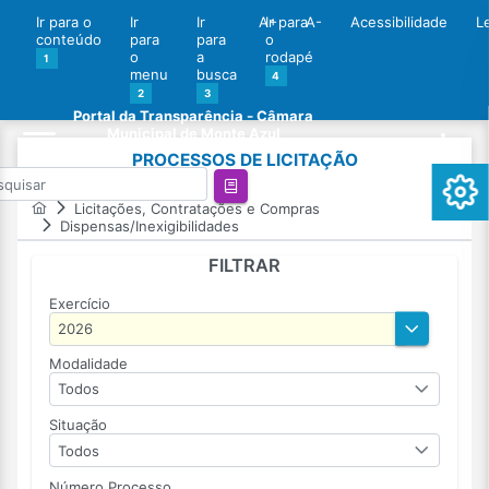
Ir para o
Ir
Ir
A+
Ir para
A-
Acessibilidade
L
conteúdo
para
para
o
o
a
rodapé
1
menu
busca
4
2
3
Portal da Transparência - Câmara
Municipal de Monte Azul
PROCESSOS DE LICITAÇÃO
Licitações, Contratações e Compras
Dispensas/Inexigibilidades
FILTRAR
Exercício
Modalidade
Todos
Situação
Todos
Número Processo