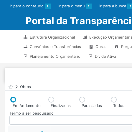
Ir para o conteúdo
Ir para o menu
Ir para a busca
1
2
3
Portal da Transparênc
Estrutura Organizacional
Execução Orçamentári
Convênios e Transferências
Obras
Pergu
Planejamento Orçamentário
Dívida Ativa
Obras
Em Andamento
Finalizadas
Paralisadas
Todos
Termo a ser pesquisado