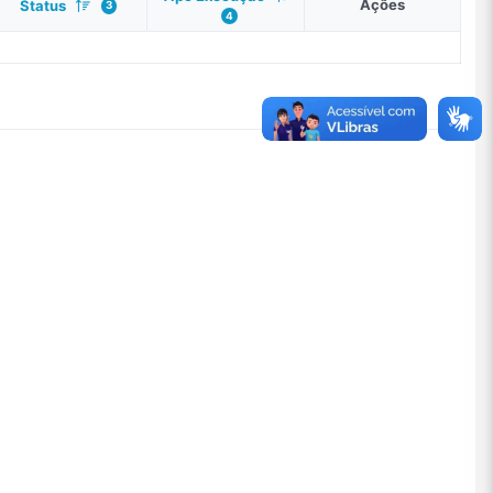
Ações
Status
3
4