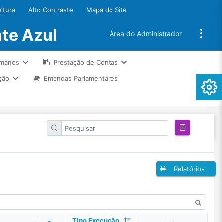
eitura
Alto Contraste
Mapa do Site
te Azul
Área do Administrador
umanos
Prestação de Contas
ção
Emendas Parlamentares
Relatórios
Tipo Execução