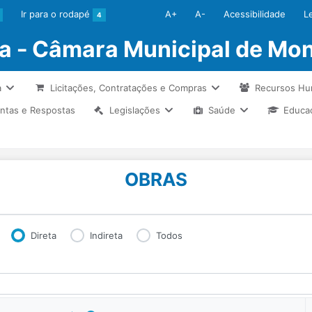
Ir para o rodapé
A+
A-
Acessibilidade
L
4
ia - Câmara Municipal de Mon
a
Licitações, Contratações e Compras
Recursos H
ntas e Respostas
Legislações
Saúde
Educa
OBRAS
Direta
Indireta
Todos