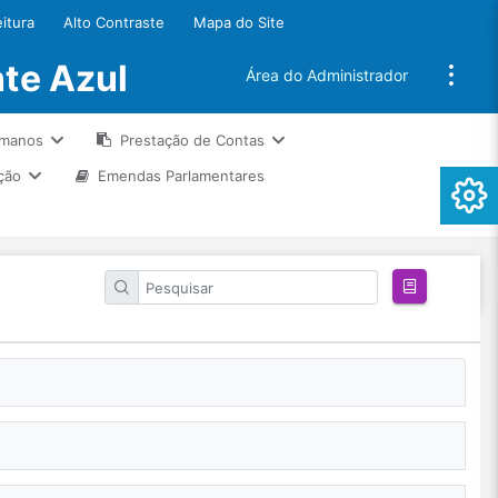
eitura
Alto Contraste
Mapa do Site
te Azul
Área do Administrador
umanos
Prestação de Contas
ção
Emendas Parlamentares