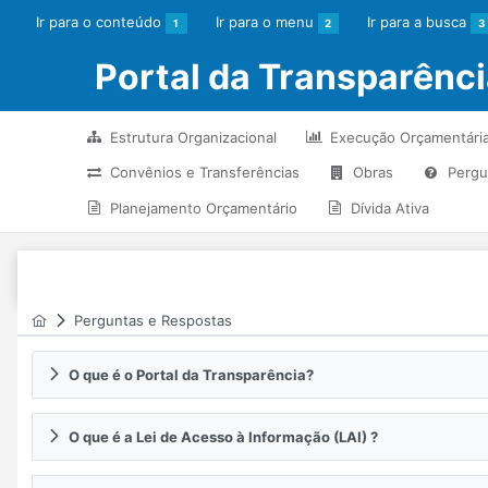
Ir para o conteúdo
Ir para o menu
Ir para a busca
1
2
3
Portal da Transparênc
Estrutura Organizacional
Execução Orçamentári
Convênios e Transferências
Obras
Pergu
Planejamento Orçamentário
Dívida Ativa
Perguntas e Respostas
O que é o Portal da Transparência?
O que é a Lei de Acesso à Informação (LAI) ?