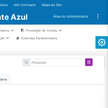
eitura
Alto Contraste
Mapa do Site
te Azul
Área do Administrador
umanos
Prestação de Contas
ção
Emendas Parlamentares
tária