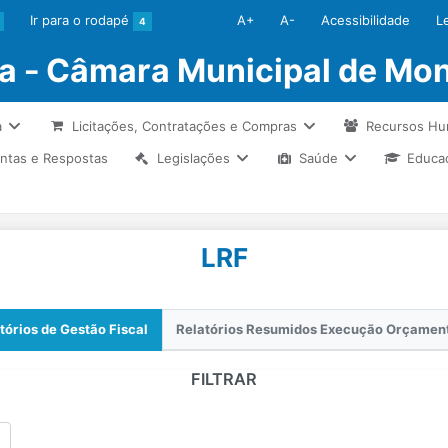
Ir para o rodapé
A+
A-
Acessibilidade
L
4
ia - Câmara Municipal de Mon
a
Licitações, Contratações e Compras
Recursos H
ntas e Respostas
Legislações
Saúde
Educa
LRF
tórios de Gestão Fiscal
Relatórios Resumidos Execução Orçamen
FILTRAR