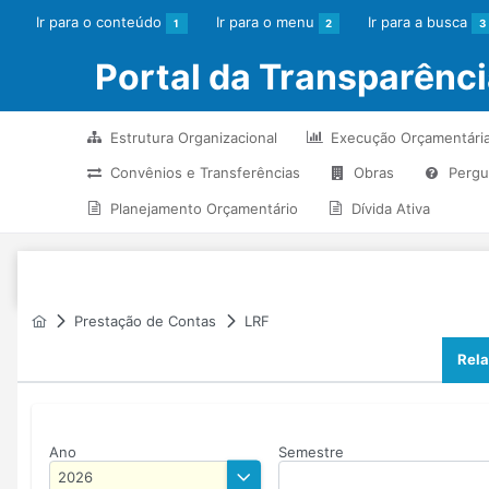
Ir para o conteúdo
Ir para o menu
Ir para a busca
1
2
3
Portal da Transparênc
Estrutura Organizacional
Execução Orçamentári
Convênios e Transferências
Obras
Pergu
Planejamento Orçamentário
Dívida Ativa
Prestação de Contas
LRF
Rela
Ano
Semestre