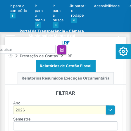
Ir para o
Ir
Ir
A+
Ir para
A-
Acessibilidade
L
conteúdo
para
para
o
o
a
rodapé
1
menu
busca
4
2
3
Portal da Transparência - Câmara
Municipal de Monte Azul
LRF
Prestação de Contas
LRF
Relatórios de Gestão Fiscal
Relatórios Resumidos Execução Orçamentária
FILTRAR
Ano
Semestre