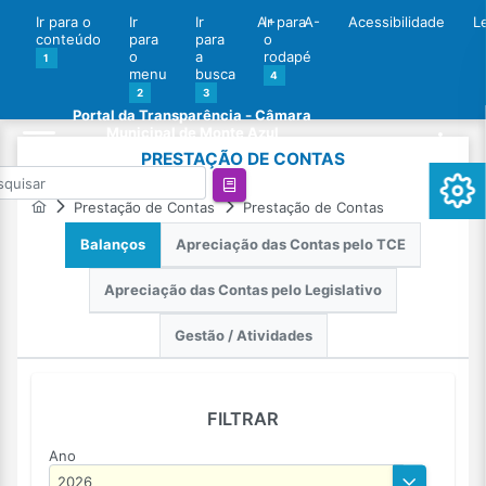
Ir para o
Ir
Ir
A+
Ir para
A-
Acessibilidade
L
conteúdo
para
para
o
o
a
rodapé
1
menu
busca
4
2
3
Portal da Transparência - Câmara
Municipal de Monte Azul
PRESTAÇÃO DE CONTAS
Prestação de Contas
Prestação de Contas
Balanços
Apreciação das Contas pelo TCE
Apreciação das Contas pelo Legislativo
Gestão / Atividades
FILTRAR
Ano