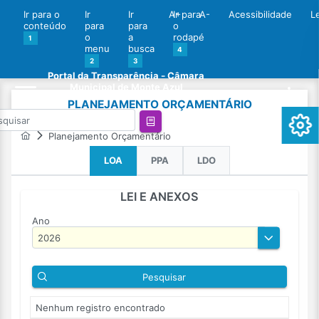
Ir para o
Ir
Ir
A+
Ir para
A-
Acessibilidade
L
conteúdo
para
para
o
o
a
rodapé
1
menu
busca
4
2
3
Portal da Transparência - Câmara
Municipal de Monte Azul
PLANEJAMENTO ORÇAMENTÁRIO
Planejamento Orçamentário
LOA
PPA
LDO
LEI E ANEXOS
Ano
Pesquisar
Nenhum registro encontrado