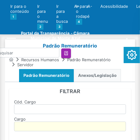
Ir para o
Ir
Ir
A+
Ir para
A-
Acessibilidade
L
conteúdo
para
para
o
o
a
rodapé
1
menu
busca
4
2
3
Portal da Transparência - Câmara
Municipal de Monte Azul
Padrão Remuneratório
Recursos Humanos
Padrão Remuneratório
Servidor
Padrão Remuneratório
Anexos/Legislação
FILTRAR
Cód. Cargo
Cargo