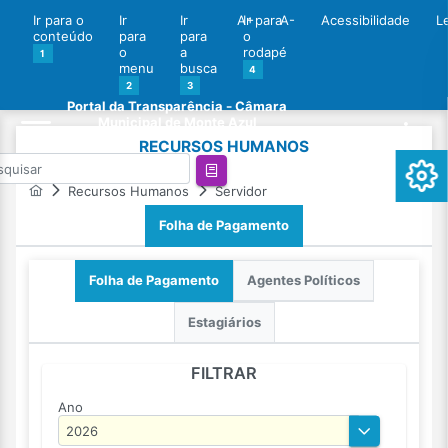
Ir para o
Ir
Ir
A+
Ir para
A-
Acessibilidade
L
conteúdo
para
para
o
o
a
rodapé
1
menu
busca
4
2
3
Portal da Transparência - Câmara
Municipal de Monte Azul
RECURSOS HUMANOS
Recursos Humanos
Servidor
Folha de Pagamento
Folha de Pagamento
Agentes Políticos
Estagiários
FILTRAR
Ano