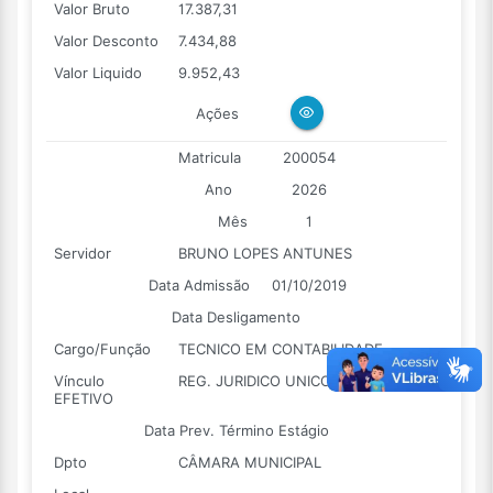
Valor Bruto
17.387,31
Valor Desconto
7.434,88
Valor Liquido
9.952,43
Ações
Matricula
200054
Ano
2026
Mês
1
Servidor
BRUNO LOPES ANTUNES
Data Admissão
01/10/2019
Data Desligamento
Cargo/Função
TECNICO EM CONTABILIDADE
Vínculo
REG. JURIDICO UNICO - EST.
EFETIVO
Data Prev. Término Estágio
Dpto
CÂMARA MUNICIPAL