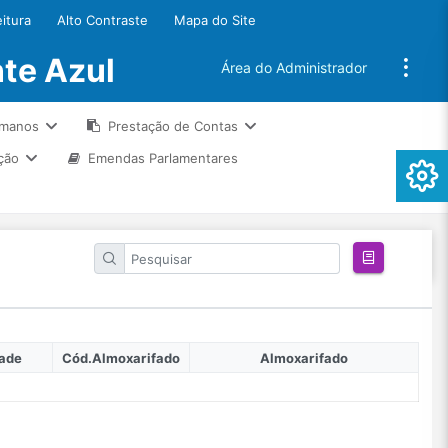
eitura
Alto Contraste
Mapa do Site
te Azul
Área do Administrador
umanos
Prestação de Contas
ção
Emendas Parlamentares
dade
Cód.Almoxarifado
Almoxarifado