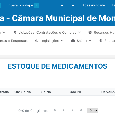
Ir para o rodapé
A+
A-
Acessibilidade
L
4
ia - Câmara Municipal de Mon
a
Licitações, Contratações e Compras
Recursos H
ntas e Respostas
Legislações
Saúde
Educa
ESTOQUE DE MEDICAMENTOS
trada
Qtd.Saida
Saldo
Cód.NF
Dt.Vali
0-0 de 0 registros