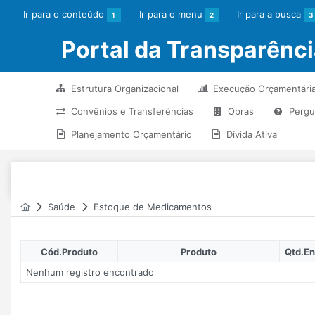
Ir para o conteúdo
Ir para o menu
Ir para a busca
1
2
3
Portal da Transparênc
Estrutura Organizacional
Execução Orçamentári
Convênios e Transferências
Obras
Pergu
Planejamento Orçamentário
Dívida Ativa
Saúde
Estoque de Medicamentos
Cód.Produto
Produto
Qtd.En
Nenhum registro encontrado