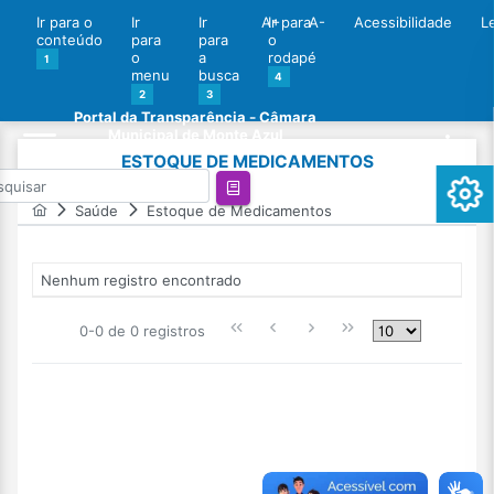
Ir para o
Ir
Ir
A+
Ir para
A-
Acessibilidade
L
conteúdo
para
para
o
o
a
rodapé
1
menu
busca
4
2
3
Portal da Transparência - Câmara
Municipal de Monte Azul
ESTOQUE DE MEDICAMENTOS
Saúde
Estoque de Medicamentos
Nenhum registro encontrado
0-0 de 0 registros