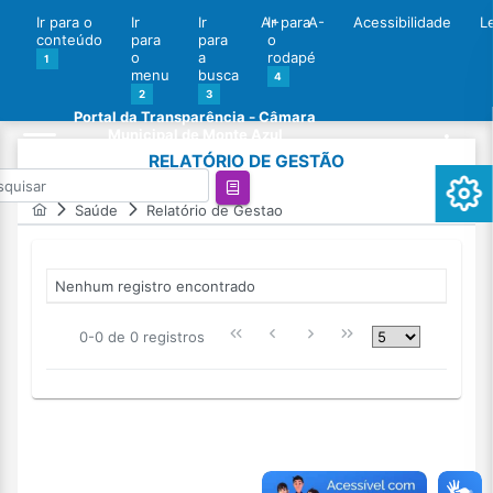
Ir para o
Ir
Ir
A+
Ir para
A-
Acessibilidade
L
conteúdo
para
para
o
o
a
rodapé
1
menu
busca
4
2
3
Portal da Transparência - Câmara
Municipal de Monte Azul
RELATÓRIO DE GESTÃO
Saúde
Relatório de Gestao
Nenhum registro encontrado
0-0 de 0 registros