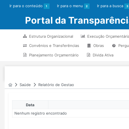
Ir para o conteúdo
Ir para o menu
Ir para a busca
1
2
3
Portal da Transparênc
Estrutura Organizacional
Execução Orçamentári
Convênios e Transferências
Obras
Pergu
Planejamento Orçamentário
Dívida Ativa
Saúde
Relatório de Gestao
Data
Nenhum registro encontrado