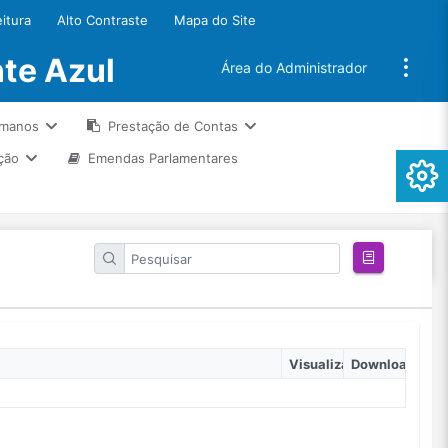
eitura
Alto Contraste
Mapa do Site
te Azul
Área do Administrador
umanos
Prestação de Contas
ção
Emendas Parlamentares
Visualizar
Download