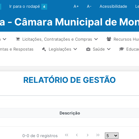
Ir para o rodapé
A+
A-
Acessibilidade
L
4
ia - Câmara Municipal de Mon
a
Licitações, Contratações e Compras
Recursos H
ntas e Respostas
Legislações
Saúde
Educa
RELATÓRIO DE GESTÃO
Descrição
0-0 de 0 registros